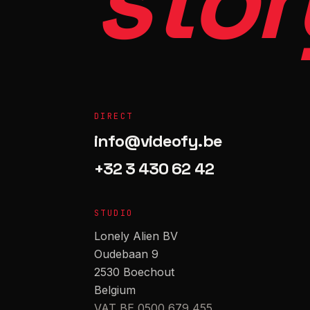
stor
DIRECT
info@videofy.be
+32 3 430 62 42
STUDIO
Lonely Alien BV
Oudebaan 9
2530 Boechout
Belgium
VAT BE 0500 679 455