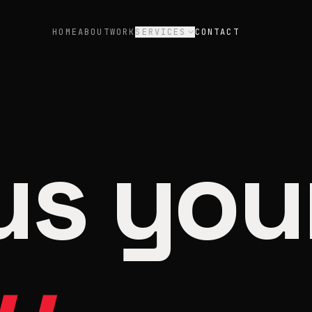
HOME
ABOUT
WORK
SERVICES
CONTACT
 us you