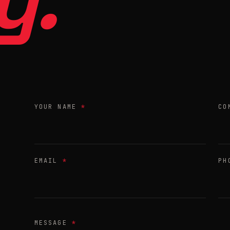
y.
YOUR NAME
*
CO
EMAIL
*
PH
MESSAGE
*