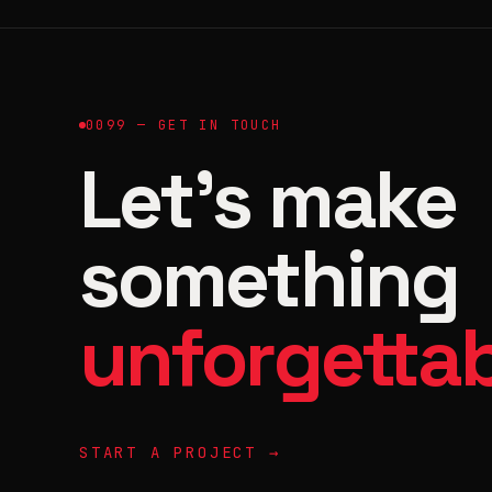
0099 — GET IN TOUCH
Let's make
something
unforgettab
START A PROJECT →